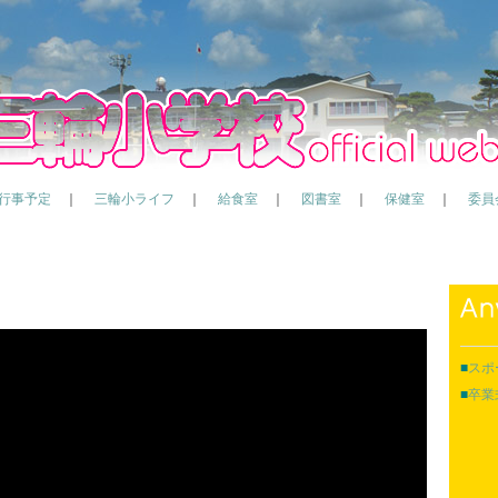
行事予定
｜
三輪小ライフ
｜
給食室
｜
図書室
｜
保健室
｜
委員会
■
スポ
■
卒業式