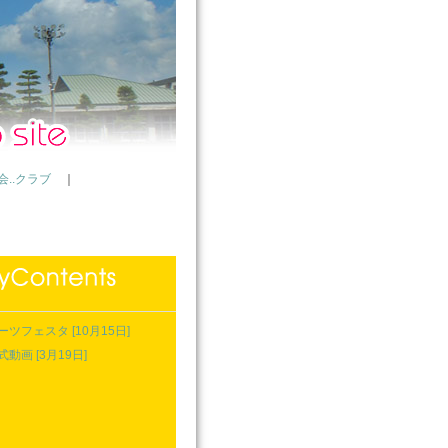
..クラブ
｜
ーツフェスタ [10月15日]
動画 [3月19日]